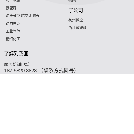
海工船舶
视频
氢能源
子公司
沈氏节能:航空 & 航天
杭州微控
动力总成
浙江微智源
工业气体
精细化工
了解到我国
服务培训电話
187 5820 8828 （联系方式同号）
Copyright © 2026 温州沈氏绿色建筑网络资产非常有限平台 Support By